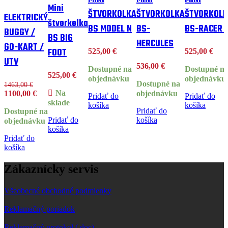
Mini
ŠTVORKOLKA
ŠTVORKOLKA
ŠTVORKOL
ELEKTRICKÝ
štvorkolka
BS MODEL N
BS-
BS-RACER 
BUGGY /
BS BIG
HERCULES
GO-KART /
FOOT
525,00
€
525,00
€
UTV
536,00
€
Dostupné na
Dostupné n
525,00
€
objednávku
objednávku
Dostupné na
1463,00
€
Pôvodná
Aktuálna
Na
1100,00
€
objednávku
Pridať do
Pridať do
cena
cena
sklade
košíka
košíka
Pridať do
bola:
Dostupné na
je:
Pridať do
košíka
1463,00 €.
1100,00 €.
objednávku
košíka
Pridať do
košíka
Zákaznícky servis
Všeobecné obchodné podmienky
Reklamačný poriadok
Reklamačný protokol (.doc)