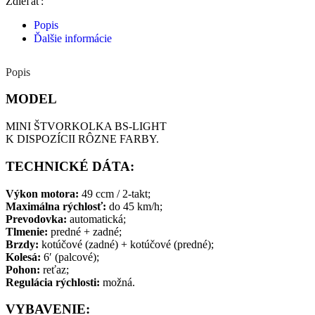
Zdieľať:
Popis
Ďalšie informácie
Popis
MODEL
MINI ŠTVORKOLKA BS-LIGHT
K DISPOZÍCII RÔZNE FARBY.
TECHNICKÉ DÁTA:
Výkon motora:
49 ccm / 2-takt;
Maximálna rýchlosť:
do 45 km/h;
Prevodovka:
automatická;
Tlmenie:
predné + zadné;
Brzdy:
kotúčové (zadné) + kotúčové (predné);
Kolesá:
6′ (palcové);
Pohon:
reťaz;
Regulácia rýchlosti:
možná.
VYBAVENIE: