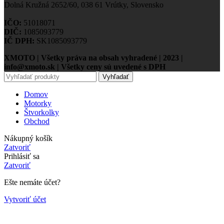
Dolná Kružná 2652/60, 038 61 Vrútky, Slovensko
IČO:
51018071
DIČ:
1085093779
IČ DPH:
SK1085093779
XMOTO | Všetky práva na obsah vyhradené | 2023 |
info@xmoto.sk | Všetky ceny sú uvedené s DPH
Vyhľadať
Domov
Motorky
Štvorkolky
Obchod
Nákupný košík
Zatvoriť
Prihlásiť sa
Zatvoriť
Ešte nemáte účet?
Vytvoriť účet