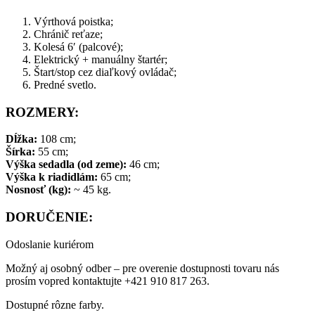
Výrthová poistka;
Chránič reťaze;
Kolesá 6′ (palcové);
Elektrický + manuálny štartér;
Štart/stop cez diaľkový ovládač;
Predné svetlo.
ROZMERY:
Dĺžka:
108 cm;
Šírka:
55 cm;
Výška sedadla (od zeme):
46 cm;
Výška k riadidlám:
65 cm;
Nosnosť (kg):
~ 45 kg.
DORUČENIE:
Odoslanie kuriérom
Možný aj osobný odber – pre overenie dostupnosti tovaru nás
prosím vopred kontaktujte +421 910 817 263.
Dostupné rôzne farby.