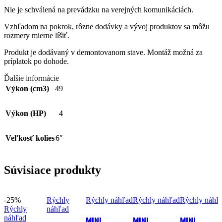
Nie je schválená na prevádzku na verejných komunikáciách.
Vzhľadom na pokrok, rôzne dodávky a vývoj produktov sa môžu
rozmery mierne líšiť.
Produkt je dodávaný v demontovanom stave. Montáž možná za
príplatok po dohode.
Ďalšie informácie
Výkon (cm3)
49
Výkon (HP)
4
Veľkosť kolies
6″
Súvisiace produkty
-25%
Rýchly
Rýchly náhľad
Rýchly náhľad
Rýchly náhľ
Rýchly
náhľad
náhľad
MINI
MINI
MINI